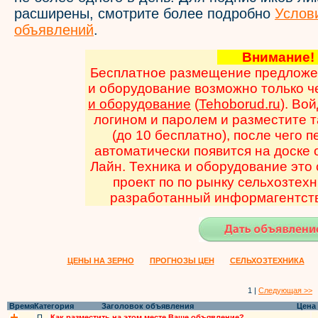
расширены, смотрите более подробно
Услов
объявлений
.
Внимани
Бесплатное размещение предложен
и оборудование возможно только 
и оборудование
(
Tehoborud.ru
). Во
логином и паролем и разместите 
(до 10 бесплатно), после чего 
автоматически появится на доске
Лайн. Техника и оборудование эт
проект по по рынку сельхозтехн
разработанный информагентств
ЦЕНЫ НА ЗЕРНО
ПРОГНОЗЫ ЦЕН
СЕЛЬХОЗТЕХНИКА
1 |
Следующая >>
Время
Категория
Заголовок объявления
Цена
П
Как разместить на этом месте Ваше объявление?