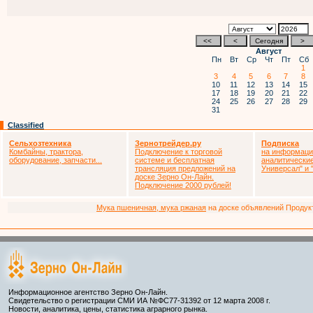
Август
Пн
Вт
Ср
Чт
Пт
Сб
1
3
4
5
6
7
8
10
11
12
13
14
15
17
18
19
20
21
22
24
25
26
27
28
29
31
Classified
Сельхозтехника
Зернотрейдер.ру
Подписка
Комбайны, трактора,
Подключение к торговой
на информаци
оборудование, запчасти...
системе и бесплатная
аналитически
трансляция предложений на
Универсал" и
доске Зерно Он-Лайн.
Подключение 2000 рублей!
Мука пшеничная, мука ржаная
на доске объявлений Продукто
Информационное агентство Зерно Он-Лайн.
Свидетельство о регистрации СМИ ИА №ФС77-31392 от 12 марта 2008 г.
Новости, аналитика, цены, статистика аграрного рынка.