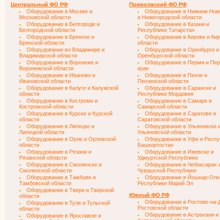
Центральный ФО РФ
Приволжский ФО РФ
Оборудование в Москве и
Оборудование в Нижнем Нов
Московской области
и Нижегородской области
Оборудование в Белгороде и
Оборудование в Казани и
Белгородской области
Республике Татарстан
Оборудование в Брянске и
Оборудование в Кирове и Ки
Брянской области
области
Оборудование во Владимире и
Оборудование в Оренбурге и
Владимирской области
Оренбургской области
Оборудование в Воронеже и
Оборудование в Перми и Пе
Воронежской области
крае
Оборудование в Иваново и
Оборудование в Пензе и
Ивановской области
Пензенской области
Оборудование в Калуге и Калужской
Оборудование в Саранске и
области
Республике Мордовия
Оборудование в Костроме и
Оборудование в Самаре и
Костромской области
Самарской области
Оборудование в Курске и Курской
Оборудование в Саратове и
области
Саратовской области
Оборудование в Липецке и
Оборудование в Ульяновске 
Липецкой области
Ульяновской области
Оборудование в Орле и Орловской
Оборудование в Уфе и Респу
области
Башкортостан
Оборудование в Рязани и
Оборудование в Ижевске и
Рязанской области
Удмуртской Республике
Оборудование в Смоленске и
Оборудование в Чебоксарах 
Смоленской области
Чувашской Республике
Оборудование в Тамбове и
Оборудование в Йошкар-Оле
Тамбовской области
Республике Марий Эл
Оборудование в Твери и Тверской
Южный ФО РФ
области
Оборудование в Ростове-на-
Оборудование в Туле и Тульской
Ростовской области
области
Оборудование в Астрахани и
Оборудование в Ярославле и