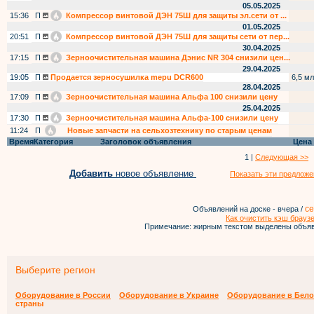
05.05.2025
15:36
П
Компрессор винтовой ДЭН 75Ш для защиты эл.сети от ...
01.05.2025
20:51
П
Компрессор винтовой ДЭН 75Ш для защиты сети от пер...
30.04.2025
17:15
П
Зерноочистительная машина Дэнис NR 304 снизили цен...
29.04.2025
19:05
П
Продается зерносушилка mepu DCR600
6,5 мл
28.04.2025
17:09
П
Зерноочистительная машина Альфа 100 снизили цену
25.04.2025
17:30
П
Зерноочистительная машина Альфа-100 снизили цену
11:24
П
Новые запчасти на сельхозтехнику по старым ценам
Время
Категория
Заголовок объявления
Цена
1 |
Следующая >>
Добавить
новое объявление
Показать эти предложе
се
Объявлений на доске - вчера /
Как очистить кэш брауз
Примечание: жирным текстом выделены объяв
Выберите регион
Оборудование в России
Оборудование в Украине
Оборудование в Бело
страны