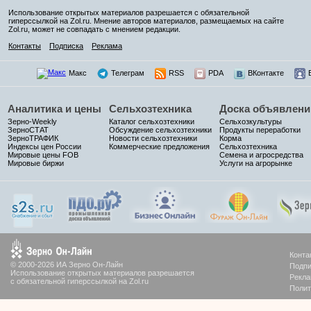
Использование открытых материалов разрешается с обязательной
гиперссылкой на Zol.ru. Мнение авторов материалов, размещаемых на сайте
Zol.ru, может не совпадать с мнением редакции.
Контакты
Подписка
Реклама
Макс
Телеграм
RSS
PDA
ВКонтакте
Аналитика и цены
Сельхозтехника
Доска объявлени
Зерно-Weekly
Каталог сельхозтехники
Сельхозкультуры
ЗерноСТАТ
Обсуждение сельхозтехники
Продукты переработки
ЗерноТРАФИК
Новости сельхозтехники
Корма
Индексы цен России
Коммерческие предложения
Сельхозтехника
Мировые цены FOB
Семена и агросредства
Мировые биржи
Услуги на агрорынке
Конта
© 2000-2026 ИА Зерно Он-Лайн
Подпи
Использование открытых материалов разрешается
Рекла
с обязательной гиперссылкой на Zol.ru
Полит