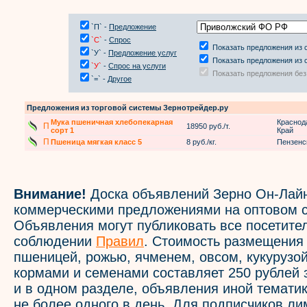
`П` -
Предложение
`С`
-
Спрос
Показать предложения из 
`У` -
Предложение услуг
Показать предложения из 
`У`
-
Спрос на услуги
Показать предложения без
`=` -
Другое
Предложения из торговой системы Зернотрейдер.ру
Мука пшеничная хлебопекарная
Краснод
П
18950 руб./т.
сорт 1
Край
П
Пшеница мягкая класс 5
8 руб./кг.
Пензенс
Внимание!
Доска объявлений Зерно Он-Лайн
коммерческими предложениями на оптовом с
Объявления могут публиковать все посетите
соблюдении
Правил
. Стоимость размещения
пшеницей, рожью, ячменем, овсом, кукурузой
кормами и семенами составляет 250 рублей 
и в одном разделе, объявления иной темати
не более одного в день. Для подписчиков л