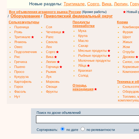
Новые разделы:
Тритикале
,
Сорго
,
Вика
,
Люпин
,
Гор
Все объявления аграрного рынка России
(Кроме работы)
Новый 
Оборудование
Приволжский федеральный округ
/
/
Сельхозкультуры
Продукты
Корма
переработки
Пшеница
Соя
Комбикор
Мука
Рожь
Чечевица
Фураж
Крупа
Тритикале
Рапс
Шрот
Масло
Ячмень
Свекла
Жмых
Сахар
Овес
Лен
Жом
Мясные продукты
Подсолнечник
Сорго
Отруби
Рыбные продукты
Рис
Вика
Дрожжи
Молочные продукты
Гречиха
Люпин
Силос, се
Яйца
Пшено
Горчица
Кормовые
Крахмал
Просо
Рыжик
Компонен
Солод
Кукуруза
Лук
Картофель
Морковь
Техника и о
Отходы,
Горох
Овощи
Сельхозт
некондиция
Фасоль
Фрукты
Оборудов
Нут
Топливо, 
комплектую
Поиск по доске объявлений
Сортировать:
по дате
по релевантности
рас