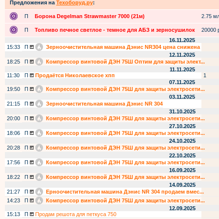
Предложения на
Техоборуд.ру
:
П
Борона Degelman Strawmaster 7000 (21м)
2.75 мл
П
Топливо печное светлое - темное для АБЗ и зерносушилок
20000 р
16.11.2025
15:33
П
Зерноочистительная машина Дэнис NR304 цена снижена
12.11.2025
18:25
П
Компрессор винтовой ДЭН 75Ш Оптим для защиты элект...
11.11.2025
11:30
П
Продаётся Николаевское хпп
1
07.11.2025
19:50
П
Компрессор винтовой ДЭН 75Ш для защиты электросети...
03.11.2025
21:15
П
Зерноочистительная машина Дэнис NR 304
31.10.2025
20:00
П
Компрессор винтовой ДЭН 75Ш для защиты электросети...
27.10.2025
18:06
П
Компрессор винтовой ДЭН 75Ш для защиты электросети...
24.10.2025
20:28
П
Компрессор винтовой ДЭН 75Ш для защиты электросети...
22.10.2025
17:56
П
Компрессор винтовой ДЭН 75Ш для защиты электросети...
16.09.2025
18:22
П
Компрессор винтовой ДЭН 75Ш для защиты электросети...
14.09.2025
21:27
П
Ерноочистительная машина Дэнис NR 304 продаем вмес...
14:23
П
Компрессор винтовой ДЭН 75Ш для защиты электросети...
12.09.2025
15:13
П
Продам решота для петкуса 750