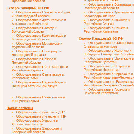
Астраханской области
Ярославской области
Оборудование в Волгограде и
Северо-Западный ФО РФ
Волгоградской области
Оборудование в Санкт-Петербурге
Оборудование в Краснодаре 
и Ленинградской области
Краснодарском крае
Оборудование в Архангельске и
Оборудование в Майкопе и
Архангельской области
Республике Адыгея
Оборудование в Вологде и
Оборудование в Элисте и
Вологодской области
Республике Калмыкия
Оборудование в Калининграде и
Северо-Кавказский ФО РФ
Калиниградской области
Оборудование в Ставрополе 
Оборудование в Мурманске и
Ставропольском крае
Мурманской области
Оборудование в Нальчике и
Оборудование в Новгороде и
Кабардино-Балкарской Республ
Новгородской области
Оборудование в Махачкале и
Оборудование в Пскове и
Республике Дагестан
Псковской области
Оборудование в Назрани и
Оборудование в Петрозаводске и
Республике Ингушетия
Республике Карелия
Оборудование в Черкесске и
Оборудование в Сыктывкаре и
Республике Карачаево-Черкесс
Республике Коми
Оборудование во Владикавка
Оборудование в Нарьян-Маре и
Республике Северная Осетия-А
Ненецком автономном округе
Оборудование в Грозном и
Чеченской Республике
Оборудование в Севастополе и
Республике Крым
Новые регионы
Оборудование в Донецке и ДНР
Оборудование в Луганске и ЛНР
Оборудование в Херсоне и
Херсонской области
Оборудование в Запорожье и
Запорожской области