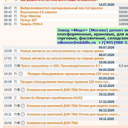
14.07.2026
08:47
П
Вибропневмостол сортировальный впс-5,0 Циклон
30000
08:43
П
Ворошилка 2,5 ширина
50000
08:40
П
Плуг Юпитер
40000
08:36
П
Петкус 527
10000
08:31
П
Чизель ПЧН-4
10000
09.07.2026
18:08
П
Новые запчасти на сельхозтехнику по старым ценам
08.07.2026
17:51
П
Новые запчасти на сельхозтехнику по старым ценам
19.06.2026
13:53
П
Пресс гранулятор гт-500. Производительность 4-7 т
6,5 мл
04.04.2026
14:24
П
Продам оборудование турецкая мельница 120 тонн по ...
03.04.2026
00:08
П
Продам оборудование мельница турецкая 120 тонн сут...
22.12.2025
19:02
П
Компрессор винтовой ДЭН 75Ш Оптим для защиты элект...
19.12.2025
14:09
С
Купим бу Шпарчан-скребмашина HAAS
17.12.2025
19:08
П
Компрессор винтовой ДЭН 75Ш Оптим для защиты элект...
05.12.2025
19:11
П
Компрессор винтовой ДЭН 75Ш Оптим для защиты элект...
19.11.2025
18:50
П
Компрессор винтовой ДЭН 75Ш