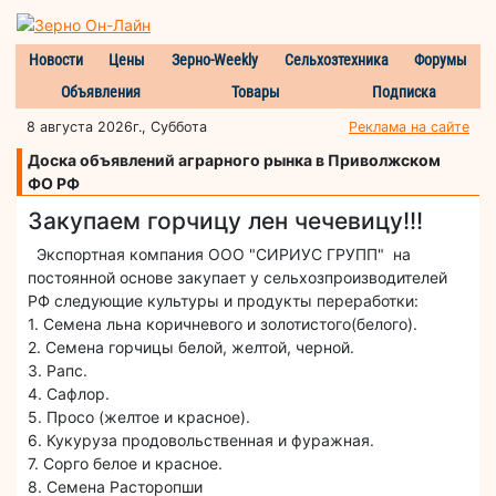
Новости
Цены
Зерно-Weekly
Сельхозтехника
Форумы
Объявления
Товары
Подписка
8 августа 2026г., Суббота
Реклама на сайте
Доска объявлений аграрного рынка в Приволжском
ФО РФ
Закупаем горчицу лен чечевицу!!!
Экспортная компания ООО "СИРИУС ГРУПП" на
постоянной основе закупает у сельхозпроизводителей
РФ следующие культуры и продукты переработки:
1. Семена льна коричневого и золотистого(белого).
2. Семена горчицы белой, желтой, черной.
3. Рапс.
4. Сафлор.
5. Просо (желтое и красное).
6. Кукуруза продовольственная и фуражная.
7. Сорго белое и красное.
8. Семена Расторопши