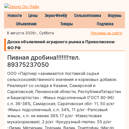
Новости
Цены
Зерно-Weekly
Сельхозтехника
Форумы
Объявления
Товары
Подписка
8 августа 2026г., Суббота
Реклама на сайте
Доска объявлений аграрного рынка в Приволжском
ФО РФ
Пивная дробина!!!!!!!тел.
89375237050
ООО «Партнер »занимается поставкой сырья
сельскохозяйственного значения и кормовых добавок.
Реализует со склада в Казани, Самарской и
Саратовской, Пензенской области, РеспубликиТатарстан
и Башкортостан : -Жмых подсолнечный (ГОСТ 80-96)
с.п. 36-38%, Самарская, Саратовская обл- 11, 50 р/кг
-Жмых подсолнечный, с.п. 34%, 11 р/кг -Рапсовый
жмыж, с.п. не менее 36% 17 р/кг -Известковая
мука(кормовая). 2 р/кг -Кукурузный глютен. 55 р/кг
-Лизин, Метионин, Треонин, Валин, Триптофан -Масло