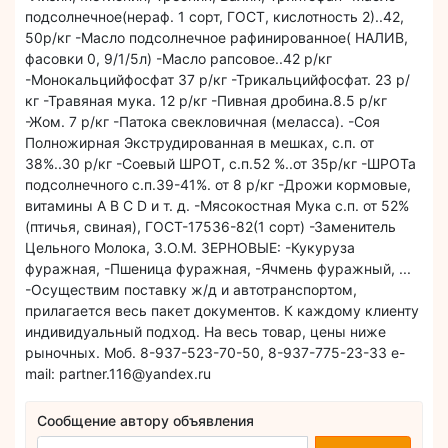
подсолнечное(нераф. 1 сорт, ГОСТ, кислотность 2)..42,
50р/кг -Масло подсолнечное рафинированное( НАЛИВ,
фасовки 0, 9/1/5л) -Масло рапсовое..42 р/кг
-Монокальцийфосфат 37 р/кг -Трикальцийфосфат. 23 р/
кг -Травяная мука. 12 р/кг -Пивная дробина.8.5 р/кг
-Жом. 7 р/кг -Патока свекловичная (меласса). -Соя
Полножирная Экструдированная в мешках, с.п. от
38%..30 р/кг -Соевый ШРОТ, с.п.52 %..от 35р/кг -ШРОТа
подсолнечного с.п.39-41%. от 8 р/кг -Дрожи кормовые,
витамины А В C D и т. д. -Мясокостная Мука с.п. от 52%
(птичья, свиная), ГОСТ-17536-82(1 сорт) -Заменитель
Цельного Молока, З.О.М. ЗЕРНОВЫЕ: -Кукуруза
фуражная, -Пшеница фуражная, -Ячмень фуражный, ...
-Осуществим поставку ж/д и автотранспортом,
прилагается весь пакет документов. К каждому клиенту
индивидуальный подход. На весь товар, цены ниже
рыночных. Моб. 8-937-523-70-50, 8-937-775-23-33 e-
mail: partner.116@yandex.ru
Сообщение автору объявления