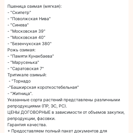
Пшеница озимая (мягкая):
- "Скипетр"
- "Поволжская Нива"
- "Синева"
- "Московская 39"
- "Московская 40"
- "Безенчукская 380"
Рожь озимая:
- "Памяти Кунакбаева"
- "Марусенька"
- "Саратовская 7"
Тритикале озимый:
- "Торнадо
-"Башкирская короткостебельная"
- "Житница".
Указанные сорта растений представлены различными
репродукциями (ПР, ЭС, РС).
ЦЕНЫ ДОГОВОРНЫЕ в зависимости от объемов закупки,
репродукции, фасовки.
Гарантия качества.
+ Предоставляем полный пакет документов для