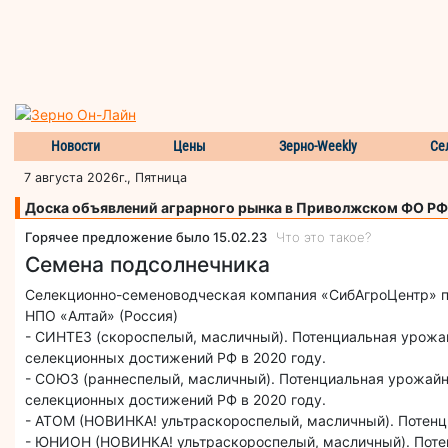
Новости
Цены
Зерно-Weekly
Се
7 августа 2026г., Пятница
Доска объявлений аграрного рынка в Приволжском ФО РФ
Горячее предложение было 15.02.23
Что это такое?
Семена подсолнечника
Селекционно-семеноводческая компания «СибАгроЦент
НПО «Алтай» (Россия)
- СИНТЕЗ (скороспелый, масличный). Потенциальная урожа
селекционных достижений РФ в 2020 году.
- СОЮЗ (раннеспелый, масличный). Потенциальная урожайно
селекционных достижений РФ в 2020 году.
- АТОМ (НОВИНКА! ультраскороспелый, масличный). Потенц
- ЮНИОН (НОВИНКА! ультраскороспелый, масличный). Потен