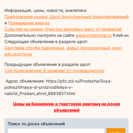
Информация, цены, новости, аналитика:
Предложения рынка: Шрот подсолнечный гранулированный
и
Применение жмыха
События на рынке: Очистка зерновых масс от примесей
Дополнительно смотрите на сайте
www.prodportal.ru
Клей нн
Следующее объявление в разделе шрот:
Закупаем отруби пшеничные, жмых подсолнечный, муку
мясокостную
Предыдущее объявление в разделе шрот:
Соя полножирная! В наличии! От производителя!
Адрес объявления: https://pfo.zol.ru/Prodazha/Soya-
polnozhirnaya-ot-proizvoditelya-v-
nalichii_Prodam_shrot_9883857.html
Цены на баннерную и текстовую рекламу на доске
объявлений
Поиск по доске объявлений