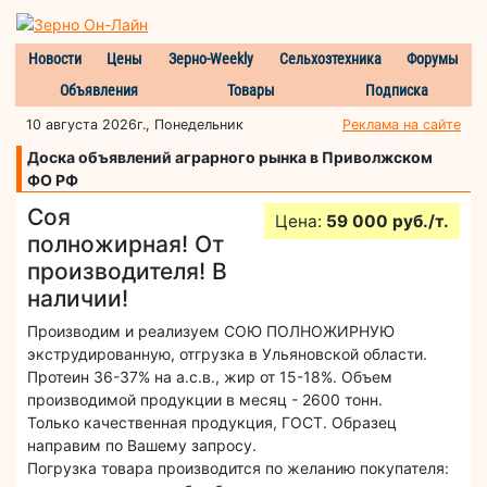
Новости
Цены
Зерно-Weekly
Сельхозтехника
Форумы
Объявления
Товары
Подписка
10 августа 2026г., Понедельник
Реклама на сайте
Доска объявлений аграрного рынка в Приволжском
ФО РФ
Соя
Цена:
59 000 руб./т.
полножирная! От
производителя! В
наличии!
Производим и реализуем СОЮ ПОЛНОЖИРНУЮ
экструдированную, отгрузка в Ульяновской области.
Протеин 36-37% на а.с.в., жир от 15-18%. Объем
производимой продукции в месяц - 2600 тонн.
Только качественная продукция, ГОСТ. Образец
направим по Вашему запросу.
Погрузка товара производится по желанию покупателя: