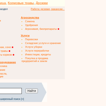
чица
,
Кормовые травы
,
Дрожжи
раздел
Работа: резюме, вакансии...
Агросредства
м
Семена
Удобрения
Агрохимия, биопрепараты
Услуги
Перевозки
Складские услуги и хранение
Услуги уборки
наж, сено
Услуги переработки
 травы
Инвестиции, кредиты
ты кормов
Покупка и продажа
предприятий и земли
борудование
ехника
ание
масла,
щие
ширенный поиск [+]