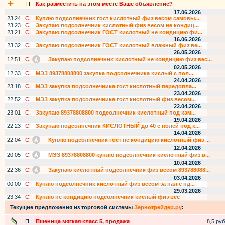
П
Как разместить на этом месте Ваше объявление?
17.06.2026
23:24
С
Куплю подсолнечник гост кислотный физ весом самовы...
23:23
С
Закупаю подсолнечник кислотный физ весом не кондиц...
23:21
С
Закупаю подсолнечник ГОСТ кислотный не кондицию фи...
16.06.2026
23:32
С
Закупаю подсолнечник ГОСТ кислотный влажный физ ве...
26.05.2026
12:51
С
Закупаю подсолнечник кислотный не кондицию физ вес...
02.05.2026
12:33
С
МЭЗ 89378808800 закупка подсолнечника кислый с пол...
24.04.2026
23:18
С
МЭЗ закупка подсолнечника гост кислотный передопла...
23.04.2026
22:52
С
МЭЗ закупка подсолнечника гост кислотный физ весом...
22.04.2026
23:01
С
Закупаю 89378808800 подсолнечник кислотный под кам...
19.04.2026
22:23
С
Закупаю подсолнечник КИСЛОТНЫЙ до 40 с полей под к...
14.04.2026
22:04
С
Куплю подсолнечник гост не кондицию кислотный физ ...
12.04.2026
20:05
С
МЭЗ 89378808800 куплю подсолнечник кислотный физ в...
10.04.2026
22:36
С
Закупаю кислотный подсолнечник физ весом 893788088...
03.04.2026
00:00
С
Куплю подсолнечник кислотный физ весом за нал с нд...
29.03.2026
23:34
С
Куплю не кондицию подсолнечник кислый физ вес
Текущие предложения из торговой системы
Зернотрейдер.ру
:
П
Пшеница мягкая класс 5, продажа
8,5 руб.