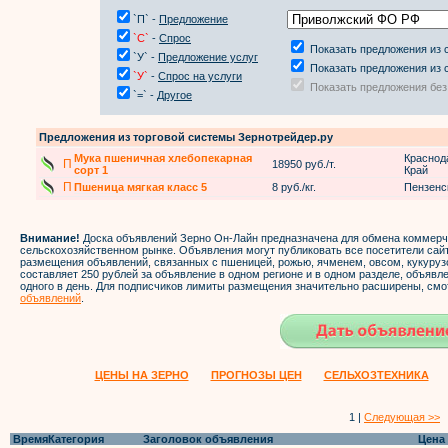
`П` -
Предложение
`С`
-
Спрос
Показать предложения из 
`У` -
Предложение услуг
Показать предложения из 
`У`
-
Спрос на услуги
Показать предложения без
`=` -
Другое
Предложения из торговой системы Зернотрейдер.ру
Мука пшеничная хлебопекарная
Краснод
П
18950 руб./т.
сорт 1
Край
П
Пшеница мягкая класс 5
8 руб./кг.
Пензенс
Внимание!
Доска объявлений Зерно Он-Лайн предназначена для обмена коммер
сельскохозяйственном рынке. Объявления могут публиковать все посетители са
размещения объявлений, связанных с пшеницей, рожью, ячменем, овсом, кукуруз
составляет 250 рублей за объявление в одном регионе и в одном разделе, объяв
одного в день. Для подписчиков лимиты размещения значительно расширены, смо
объявлений
.
ЦЕНЫ НА ЗЕРНО
ПРОГНОЗЫ ЦЕН
СЕЛЬХОЗТЕХНИКА
1 |
Следующая >>
Время
Категория
Заголовок объявления
Цена