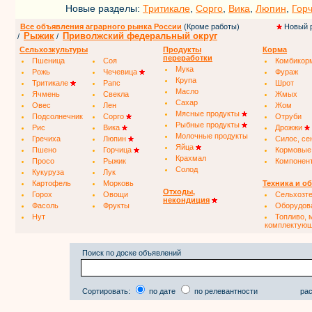
Новые разделы:
Тритикале
,
Сорго
,
Вика
,
Люпин
,
Гор
Все объявления аграрного рынка России
(Кроме работы)
Новый 
Рыжик
Приволжский федеральный округ
/
/
Сельхозкультуры
Продукты
Корма
переработки
Пшеница
Соя
Комбикор
Мука
Рожь
Чечевица
Фураж
Крупа
Тритикале
Рапс
Шрот
Масло
Ячмень
Свекла
Жмых
Сахар
Овес
Лен
Жом
Мясные продукты
Подсолнечник
Сорго
Отруби
Рыбные продукты
Рис
Вика
Дрожжи
Молочные продукты
Гречиха
Люпин
Силос, се
Яйца
Пшено
Горчица
Кормовые
Крахмал
Просо
Рыжик
Компонен
Солод
Кукуруза
Лук
Картофель
Морковь
Техника и о
Отходы,
Горох
Овощи
Сельхозт
некондиция
Фасоль
Фрукты
Оборудов
Нут
Топливо, 
комплектую
Поиск по доске объявлений
Сортировать:
по дате
по релевантности
рас