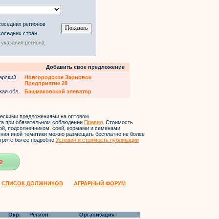
соседних регионов
соседних стран
 указания региона
Добавить свое предложение
арский
Новгородское Зерновое
Предприятие 28
кая обл.
Башмаковский элеватор
ческими предложениями на оптовом
йта при обязательном соблюдении
Правил
. Стоимость
ой, подсолнечником, соей, кормами и семенами
ления иной тематики можно размещать бесплатно не более
трите более подробно
Условия и стоимость публикации
СПИСОК ДОЛЖНИКОВ
АГРАРНЫЙ ФОРУМ
Окр.
Регион
Организация