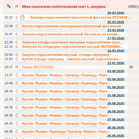
П
Мука пшеничная хлебопекарная сорт 1, продажа
18950 р
28.03.2026
22:22
С
Закупаю подсолнечник икислотный физ весом 89378808...
25.03.2026
22:58
С
Куплю подсолнечник некондицию кислотный физ весом
23.03.2026
16:47
С
Закупка подсолнечника кислотный без масло не конди...
17.03.2026
22:26
С
Закупаю отходы просянки чернушку подсолнечник кисл...
22:10
С
Закупаю не кондицию подсолнечник кислый 8937880880...
16.03.2026
23:55
С
Закупка подсолнечника кислый .отходы чернушку
23:53
С
Куплю отходы чернушку . Закупка кислый подсолнечни...
12.01.2026
10:17
П
Рыжик 89279750502
30
03.09.2025
13:37
С
Куплю--Рыжик--Ячмень--Гречиху--Пшеницу--Рапс--
02.09.2025
10:48
С
Куплю--Рыжик--Ячмень--Гречиху--Пшеницу--Рапс--
01.09.2025
08:34
С
Куплю--Рыжик--Ячмень--Гречиху--Пшеницу--Рапс--
31.08.2025
12:14
С
Куплю--Рыжик--Ячмень--Гречиху--Пшеницу--Рапс--
29.08.2025
08:39
С
Куплю--Рыжик--Ячмень--Гречиху--Пшеницу--Рапс--
28.08.2025
08:35
С
Куплю--Рыжик--Ячмень--Гречиху--Пшеницу--Рапс--
27.08.2025
08:43
С
Куплю--Рыжик--Ячмень--Гречиху--Пшеницу--Рапс--
26.08.2025
08:35
С
Куплю--Рыжик--Пшеницу--Гречиху--Ячмень--Рапс--
25.08.2025