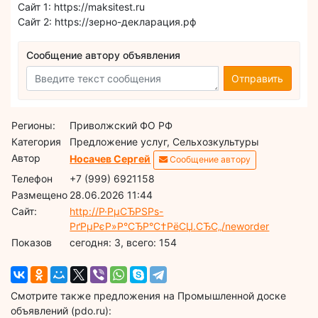
Сайт 1: https://maksitest.ru
Сайт 2: https://зерно-декларация.рф
Сообщение автору объявления
Отправить
Регионы:
Приволжский ФО РФ
Категория
Предложение услуг, Сельхозкультуры
Автор
Носачев Сергей
Сообщение автору
Телефон
+7 (999) 6921158
Размещено
28.06.2026 11:44
Сайт:
http://Р·РµСЂРЅРѕ-
РґРµРєР»Р°СЂР°С†РёСЏ.СЂС„/neworder
Показов
cегодня: 3, всего: 154
Смотрите также предложения на Промышленной доске
объявлений (pdo.ru):